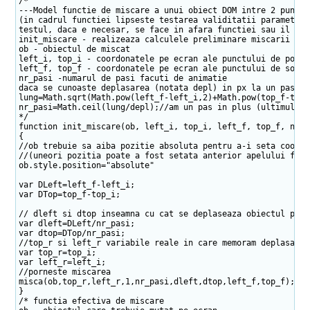
/*
---Model functie de miscare a unui obiect DOM intre 2 puncte
(in cadrul functiei lipseste testarea validitatii parametril
testul, daca e necesar, se face in afara functiei sau il ada
init_miscare - realizeaza calculele preliminare miscarii
ob - obiectul de miscat
left_i, top_i - coordonatele pe ecran ale punctului de porni
left_f, top_f - coordonatele pe ecran ale punctului de sosir
nr_pasi -numarul de pasi facuti de animatie
daca se cunoaste deplasarea (notata depl) in px la un pas (s
lung=Math.sqrt(Math.pow(left_f-left_i,2)+Math.pow(top_f-top_
nr_pasi=Math.ceil(lung/depl);//am un pas in plus (ultimul)
*/
function init_miscare(ob, left_i, top_i, left_f, top_f, nr_p
{
//ob trebuie sa aiba pozitie absoluta pentru a-i seta coordo
//(uneori pozitia poate a fost setata anterior apelului func
ob.style.position="absolute"
var DLeft=left_f-left_i;
var DTop=top_f-top_i;
// dleft si dtop inseamna cu cat se deplaseaza obiectul pe o
var dleft=DLeft/nr_pasi;
var dtop=DTop/nr_pasi;
//top_r si left_r variabile reale in care memoram deplasarea
var top_r=top_i;
var left_r=left_i;
//porneste miscarea
misca(ob,top_r,left_r,1,nr_pasi,dleft,dtop,left_f,top_f);
}
/* functia efectiva de miscare