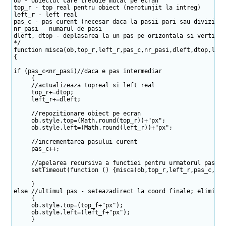
ob - obiectul care trebuie mutat pe ecran
top_r - top real pentru obiect (nerotunjit la intreg)
left_r - left real
pas_c - pas curent (necesar daca la pasii pari sau divizibil
nr_pasi - numarul de pasi
dleft, dtop - deplasarea la un pas pe orizontala si vertical
*/
function misca(ob,top_r,left_r,pas_c,nr_pasi,dleft,dtop,left
{
if (pas_c<nr_pasi)//daca e pas intermediar
{
//actualizeaza topreal si left real
top_r+=dtop;
left_r+=dleft;
//repozitionare obiect pe ecran
ob.style.top=(Math.round(top_r))+"px";
ob.style.left=(Math.round(left_r))+"px";
//incrementarea pasului curent
pas_c++;
//apelarea recursiva a functiei pentru urmatorul pas de
setTimeout(function () {misca(ob,top_r,left_r,pas_c,nr_pa
}
else //ultimul pas - seteazadirect la coord finale; elimina 
{
ob.style.top=(top_f+"px");
ob.style.left=(left_f+"px");
}