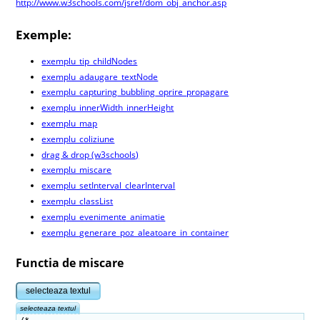
http://www.w3schools.com/jsref/dom_obj_anchor.asp
Exemple:
exemplu_tip_childNodes
exemplu_adaugare_textNode
exemplu_capturing_bubbling_oprire_propagare
exemplu_innerWidth_innerHeight
exemplu_map
exemplu_coliziune
drag & drop (w3schools)
exemplu_miscare
exemplu_setInterval_clearInterval
exemplu_classList
exemplu_evenimente_animatie
exemplu_generare_poz_aleatoare_in_container
Functia de miscare
selecteaza textul
selecteaza textul