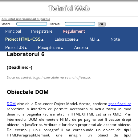
Tehnici Web
Am uitat username-ul si parola
User:
Parola:
Principal
Inregistrare
Regulament
Note
Proiect HTML+CSS
Laboratoare
M.I.
Proiect JS
Recapitulare
Anexe
Laboratorul 6
(Deadline: -)
Daca nu sunteti logati exercitiile nu se mai afiseaza.
Obiectele DOM
DOM
vine de la Document Object Model. Acesta, conform
specificatiilor
reprezinta o interfata ce permite accesarea si actualizarea in mod
dinamic a paginilor (scrise atat in HTML,XHTML cat si in XML). Prin
intermediul DOM elementele HTML de pe pagina pot fi vazute drept
obiecte in JavaScript. Atributele lor devin proprietati ale acestor obiecte.
De exemplu, unui paragraf ii va corespunde un obiect de tipul
HTMLParagraphElement, unei imagini un obiect de tipul